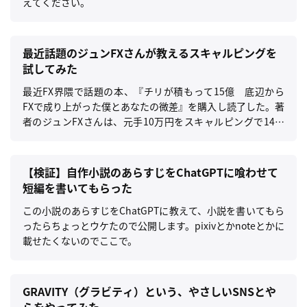
えてください。
最近話題のジュンFXさんが教えるスキャルピングを
試してみた
最近FX界隈で話題の本、『チリが積もって15億 底辺から
FXで成り上がった僕とあなたの微差』を購入し読了した。著
者のジュンFXさんは、元手10万円をスキャルピングで14億
円に増やしたすご腕億トレーダーで、御本人がスキャルピン
グにおける考え方や手法を教える本となる。
【検証】自作小説のあらすじをChatGPTに喰わせて
短編を書いてもらった
この小説のあらすじをChatGPTに教えて、小説を書いてもら
ったらちょっとウケたので公開します。pixivとかnoteとかに
載せたくないのでここで。
GRAVITY（グラビティ）という、やさしいSNSとや