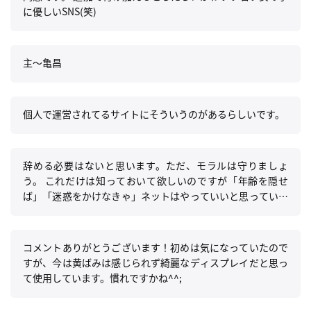
に優しいSNS(笑)
主〜亀昌
個人で運営されてるサイトにそういうのがあるらしいです。
辞める必要はないと思います。ただ、モラルは守りましょ
う。 これだけは知っておいて欲しいのですが「年齢を隠せ
ば」「迷惑をかけなきゃ」ネットはやっていいと思っている
のは、あくまであなた自身の考えでありエゴです。 特に年齢
制限に関するモラルは自分だけの問題ではないのです。 分か
りやすく言えば「モラルを守っていない(年齢を隠せばいい
コメントありがとうございます！初めは気になっていたので
と思っている)時点で他人には迷惑をかけている」というこ
すが、今は黄ばみは感じられず綺麗なディスプレイだと思っ
とです。 ネットの利用を辞めろとはいいません。 ただ、そ
て使用しています。慣れですかね^^;
れだけは肝に銘じて利用してください。