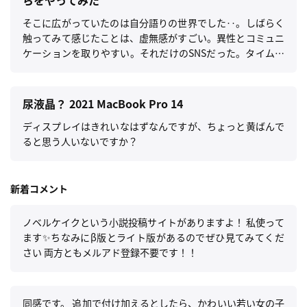
らをやってみた
そこに広がっていたのは自分語りの世界でした‥。しばらく
触ってみて感じたことは、虚無感がすごい。異性とコミュニ
ケーションを取りやすい。それだけのSNSだった。タイムラ
インは自己承認欲求を満たす為の写真で埋め尽くされ、街な
かで見かける知らない人同士の会話や独り言を聞いているよ
うな感じ。驚くほど何も感情が湧かない。
尿液晶？ 2021 MacBook Pro 14
ディスプレイはきれいなはずなんですが、ちょっと黄ばんで
ると思う人いないですか？
新着コメント
ノベルケイクという小説投稿サイトがありますよ！ 私使って
ます✨️ちなみにβ版とライト版があるのでぜひ見てみてくだ
さい 両方ともメルアド登録不要です！！
同感です。 追加で付け加えるとしたら、かわいい若い女の子