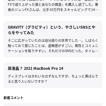
FXで成り上がった僕とあなたの微差』を購入し読了した。著
者のジュンFXさんは、元手10万円をスキャルピングで14億
円に増やしたすご腕億トレーダーで、御本人がスキャルピン
グにおける考え方や手法を教える本となる。
GRAVITY（グラビティ）という、やさしいSNSとや
らをやってみた
そこに広がっていたのは自分語りの世界でした‥。しばらく
触ってみて感じたことは、虚無感がすごい。異性とコミュニ
ケーションを取りやすい。それだけのSNSだった。タイムラ
インは自己承認欲求を満たす為の写真で埋め尽くされ、街な
かで見かける知らない人同士の会話や独り言を聞いているよ
うな感じ。驚くほど何も感情が湧かない。
尿液晶？ 2021 MacBook Pro 14
ディスプレイはきれいなはずなんですが、ちょっと黄ばんで
ると思う人いないですか？
新着コメント