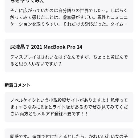
らをやってみた
そこに広がっていたのは自分語りの世界でした‥。しばらく
触ってみて感じたことは、虚無感がすごい。異性とコミュニ
ケーションを取りやすい。それだけのSNSだった。タイムラ
インは自己承認欲求を満たす為の写真で埋め尽くされ、街な
かで見かける知らない人同士の会話や独り言を聞いているよ
うな感じ。驚くほど何も感情が湧かない。
尿液晶？ 2021 MacBook Pro 14
ディスプレイはきれいなはずなんですが、ちょっと黄ばんで
ると思う人いないですか？
新着コメント
ノベルケイクという小説投稿サイトがありますよ！ 私使って
ます✨️ちなみにβ版とライト版があるのでぜひ見てみてくだ
さい 両方ともメルアド登録不要です！！
同感です。 追加で付け加えるとしたら、かわいい若い女の子