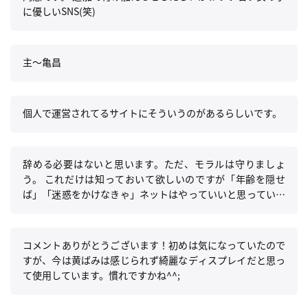
に優しいSNS(笑)
主〜亀昌
個人で運営されてるサイトにそういうのがあるらしいです。
辞める必要はないと思います。ただ、モラルは守りましょ
う。 これだけは知っておいて欲しいのですが「年齢を隠せ
ば」「迷惑をかけなきゃ」ネットはやっていいと思っている
のは、あくまであなた自身の考えでありエゴです。 特に年齢
制限に関するモラルは自分だけの問題ではないのです。 分か
りやすく言えば「モラルを守っていない(年齢を隠せばいい
コメントありがとうございます！初めは気になっていたので
と思っている)時点で他人には迷惑をかけている」というこ
すが、今は黄ばみは感じられず綺麗なディスプレイだと思っ
とです。 ネットの利用を辞めろとはいいません。 ただ、そ
て使用しています。慣れですかね^^;
れだけは肝に銘じて利用してください。