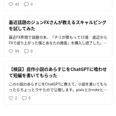
42
0
最近話題のジュンFXさんが教えるスキャルピング
を試してみた
最近FX界隈で話題の本、『チリが積もって15億 底辺から
FXで成り上がった僕とあなたの微差』を購入し読了した。著
者のジュンFXさんは、元手10万円をスキャルピングで14億
49
0
円に増やしたすご腕億トレーダーで、御本人がスキャルピン
グにおける考え方や手法を教える本となる。
【検証】自作小説のあらすじをChatGPTに喰わせ
て短編を書いてもらった
この小説のあらすじをChatGPTに教えて、小説を書いてもら
ったらちょっとウケたので公開します。pixivとかnoteとか
に載せたくないのでここで。
2
0