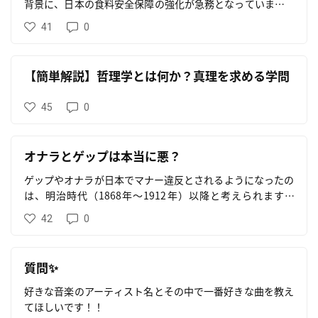
背景に、日本の食料安全保障の強化が急務となっています。
その対応策として、2024年に「食料供給困難事態対策法」
41
0
が公布され、同時に「食料・農業・農村基本法」の改正が行
われました。これらの法改正は、食料供給の安定性を確保
し、フードテック分野の革新を促進する重要な転換点となり
【簡単解説】哲理学とは何か？真理を求める学問
ます。
45
0
オナラとゲップは本当に悪？
ゲップやオナラが日本でマナー違反とされるようになったの
は、明治時代（1868年～1912年）以降と考えられます。
&nbsp;&nbsp;
42
0
質問✨️
好きな音楽のアーティスト名とその中で一番好きな曲を教え
てほしいです！！