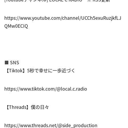
https://www.youtube.com/channel/UCCh5exuRuzjkfLJ
QMw0ECIQ
🟧 SNS
【Tiktok】5秒で幸せに一歩近づく
https://www.tiktok.com/@local.c.radio
【Threads】僕の日々
https://www.threads.net/@side_production