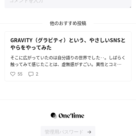
他のおすすめ投稿
GRAVITY（グラビティ）という、やさしいSNSと
やらをやってみた
そこに広がっていたのは自分語りの世界でした‥。しばらく
触ってみて感じたことは、虚無感がすごい。異性とコミュニ
ケーションを取りやすい。それだけのSNSだった。タイムラ
55
2
インは自己承認欲求を満たす為の写真で埋め尽くされ、街な
かで見かける知らない人同士の会話や独り言を聞いているよ
うな感じ。驚くほど何も感情が湧かない。