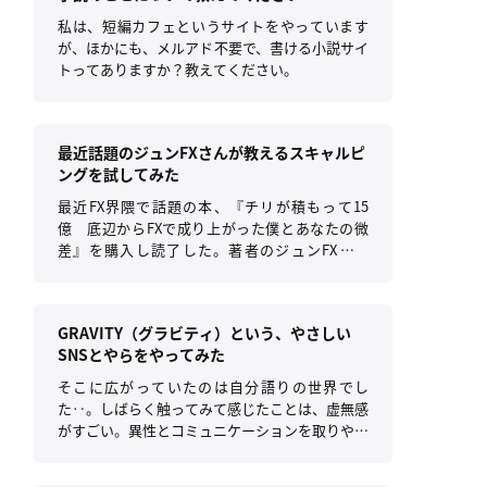
私は、短編カフェというサイトをやっています
が、ほかにも、メルアド不要で、書ける小説サイ
トってありますか？教えてください。
最近話題のジュンFXさんが教えるスキャルピ
ングを試してみた
最近FX界隈で話題の本、『チリが積もって15
億 底辺からFXで成り上がった僕とあなたの微
差』を購入し読了した。著者のジュンFXさん
は、元手10万円をスキャルピングで14億円に増
やしたすご腕億トレーダーで、御本人がスキャル
ピングにおける考え方や手法を教える本となる。
GRAVITY（グラビティ）という、やさしい
SNSとやらをやってみた
そこに広がっていたのは自分語りの世界でし
た‥。しばらく触ってみて感じたことは、虚無感
がすごい。異性とコミュニケーションを取りやす
い。それだけのSNSだった。タイムラインは自己
承認欲求を満たす為の写真で埋め尽くされ、街な