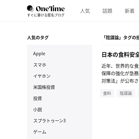
人気
話題
新着
すぐに書ける匿名ブログ
人気のタグ
「陰謀論」タグの
Apple
日本の食料安
スマホ
近年、世界的な食
保障の強化が急務
イヤホン
対策法」が公布さ
米国株投資
れらの法改正は、
食料
陰謀論
要な転換点となり
投資
小説
スプラトゥーン3
ゲーム