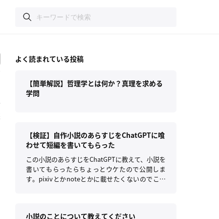
る
よく読まれている投稿
【簡単解説】哲理学とは何か？真理を求める
学問
全
態
こ
【検証】自作小説のあらすじをChatGPTに喰
重
わせて短編を書いてもらった
この小説のあらすじをChatGPTに教えて、小説を
書いてもらったらちょっとウケたので公開しま
す。pixivとかnoteとかに載せたくないのでここ
で。
小説のことについて教えてください