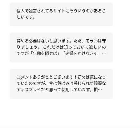
個人で運営されてるサイトにそういうのがあるら
しいです。
辞める必要はないと思います。ただ、モラルは守
りましょう。 これだけは知っておいて欲しいの
ですが「年齢を隠せば」「迷惑をかけなきゃ」ネ
ットはやっていいと思っているのは、あくまであ
なた自身の考えでありエゴです。 特に年齢制限
に関するモラルは自分だけの問題ではないので
コメントありがとうございます！初めは気になっ
す。 分かりやすく言えば「モラルを守っていな
ていたのですが、今は黄ばみは感じられず綺麗な
い(年齢を隠せばいいと思っている)時点で他人に
ディスプレイだと思って使用しています。慣れで
は迷惑をかけている」ということです。 ネット
すかね^^;
の利用を辞めろとはいいません。 ただ、それだ
けは肝に銘じて利用してください。