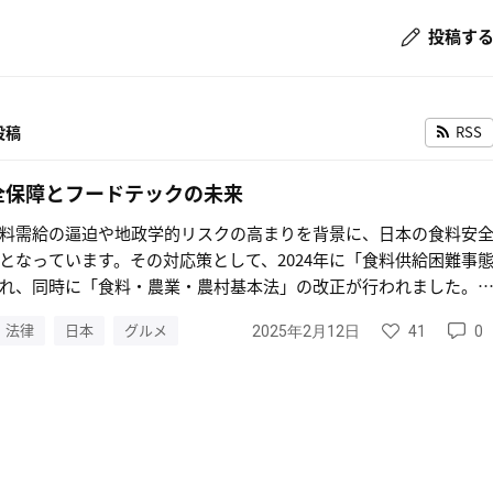
投稿す
投稿
RSS
全保障とフードテックの未来
料需給の逼迫や地政学的リスクの高まりを背景に、日本の食料安
となっています。その対応策として、2024年に「食料供給困難事
れ、同時に「食料・農業・農村基本法」の改正が行われました。
食料供給の安定性を確保し、フードテック分野の革新を促進する
法律
日本
グルメ
41
0
2025年2月12日
ます。