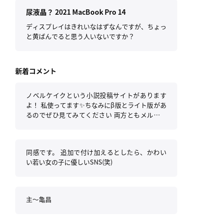
かで見かける知らない人同士の会話や独り言を聞
尿液晶？ 2021 MacBook Pro 14
いているような感じ。驚くほど何も感情が湧かな
い。
ディスプレイはきれいなはずなんですが、ちょっ
と黄ばんでると思う人いないですか？
新着コメント
ノベルケイクという小説投稿サイトがあります
よ！ 私使ってます✨️ちなみにβ版とライト版があ
るのでぜひ見てみてください 両方ともメルアド
登録不要です！！
同感です。 追加で付け加えるとしたら、かわい
い若い女の子に優しいSNS(笑)
主〜亀昌